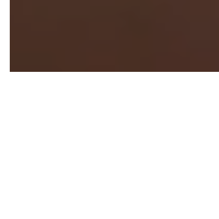
AGENTS IA
Automatisez les tâches qui
ralentissent votre entreprise.
Vos emails, relances, saisies ERP, rapports ou